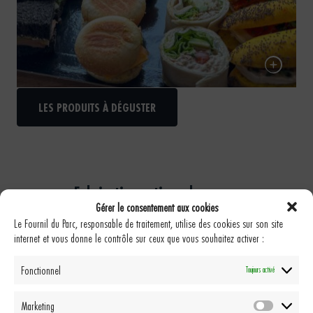
Plateau traiteur
LES PRODUITS À DÉGUSTER
Fabrication artisanale
Gérer le consentement aux cookies
Toutes nos créations sont pensées, élaborées et cuites
Le Fournil du Parc, responsable de traitement, utilise des cookies sur son site
sur place par nos boulangers, pâtissiers(ères) et
internet et vous donne le contrôle sur ceux que vous souhaitez activer :
cuisiniers.
Fonctionnel
Toujours activé
Des producteurs locaux
Marketing
Nous avons à cœur de travailler avec des produits