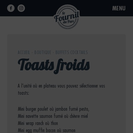
Skip
MENU
to
content
Pain,
Pâtisserie,
Sandwich
ACCUEIL
-
BOUTIQUE
-
BUFFETS COCKTAILS
Toasts froids
A l’unité où en plateau vous pouvez sélectionner vos
toasts:
Mini burger poulet où jambon fumé pesto,
Mini navette saumon fumé où chèvre miel
Mini wrap ranch où thon
Mini egg muffin bacon où saumon