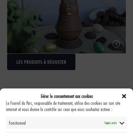
Lapinou de Pâques
LES PRODUITS À DÉGUSTER
Gérer le consentement aux cookies
Fabrication artisanale
Le Fournil du Parc, responsable de traitement, utilise des cookies sur son site
Toutes nos créations sont pensées, élaborées et cuites
internet et vous donne le contrôle sur ceux que vous souhaitez activer :
sur place par nos boulangers, pâtissiers(ères) et
cuisiniers.
Fonctionnel
Toujours activé