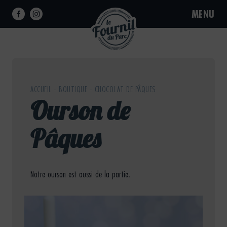
Skip
MENU
to
content
Pain,
Pâtisserie,
Sandwich
ACCUEIL
-
BOUTIQUE
-
CHOCOLAT DE PÂQUES
Ourson de
Pâques
Notre ourson est aussi de la partie.