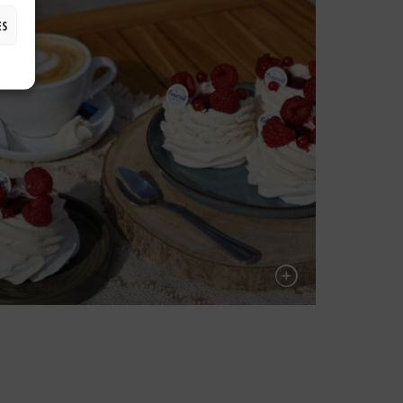
ES
avlova Fruits Rouges