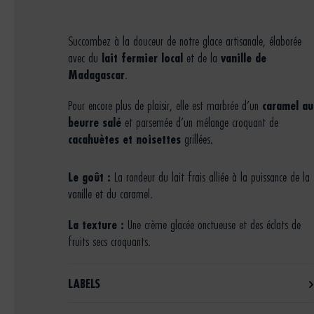
Succombez à la douceur de notre glace artisanale, élaborée
avec du
lait fermier local
et de la
vanille de
Madagascar
.
Pour encore plus de plaisir, elle est marbrée d’un
caramel au
beurre salé
et parsemée d’un mélange croquant de
cacahuètes et noisettes
grillées.
Le goût :
La rondeur du lait frais alliée à la puissance de la
vanille et du caramel.
La texture :
Une crème glacée onctueuse et des éclats de
fruits secs croquants.
LABELS