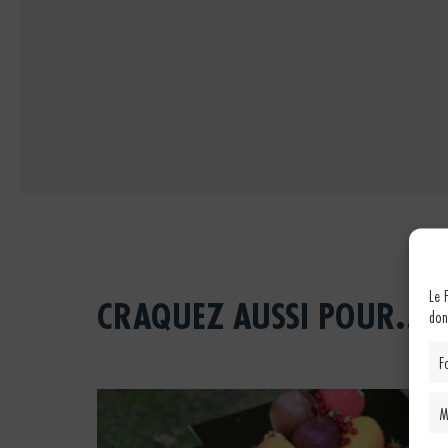
Le 
CRAQUEZ AUSSI POUR...
don
F
M