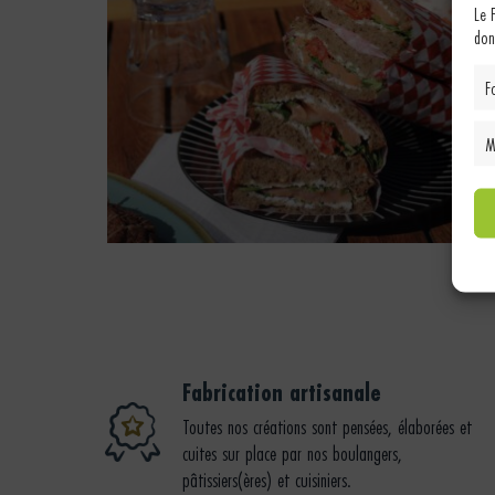
Le 
don
F
M
Saumon Fougerais
Fabrication artisanale
Toutes nos créations sont pensées, élaborées et
cuites sur place par nos boulangers,
pâtissiers(ères) et cuisiniers.