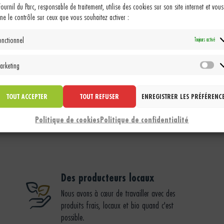
Fournil du Parc, responsable de traitement, utilise des cookies sur son site internet et vous
ne le contrôle sur ceux que vous souhaitez activer :
onctionnel
Toujours activé
arketing
Ma
TOUT ACCEPTER
TOUT REFUSER
ENREGISTRER LES PRÉFÉRENC
Politique de cookies
Politique de confidentialité
Hot Andalou
Des producteurs locaux
Nous avons à cœur de travailler avec des
produits frais, locaux et bio quand c'est
possible.